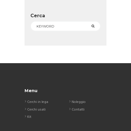
Cerca
Menu
Cerchi in lega
Noleggio
Cerchi usati
Contatti
Kit