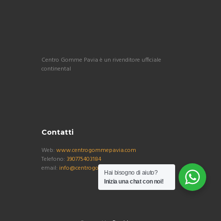
Centro Gomme Pavia è un rivenditore ufficiale
continental
Contatti
Web:
www.centrogommepavia.com
Telefono:
390775403184
email:
info@centrogommepavia.com
Hai bisogno di aiuto?
Inizia una chat con noi!