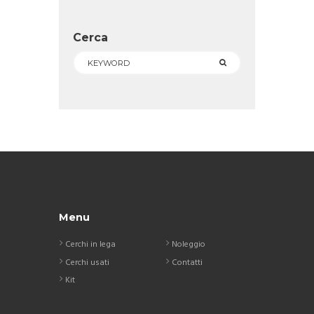
Cerca
Menu
Cerchi in lega
Noleggio
Cerchi usati
Contatti
Kit