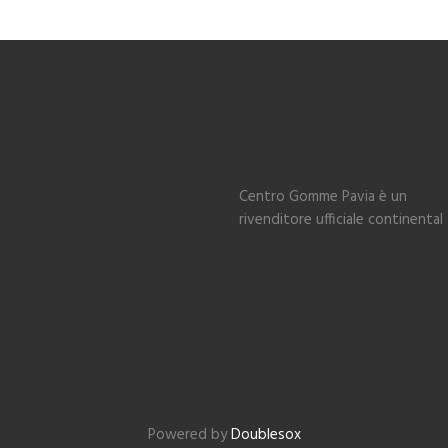
Centro Gomme Pavia è un
rivenditore ufficiale continental
Powered by
Doublesox