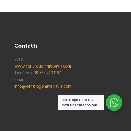
Contatti
Web:
www.centrogommepavia.com
Telefono:
390775403184
email:
info@centrogommepavia.com
Hai bisogno di aiuto?
Inizia una chat con noi!