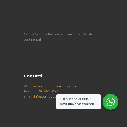
Centro Gomme Pavia è un rivenditore ufficiale
continental
Contatti
Web:
www.centrogommepavia.com
Telefono:
390775403184
email:
info@centrogommepavia.com
Hai bisogno di aiuto?
Inizia una chat con noi!