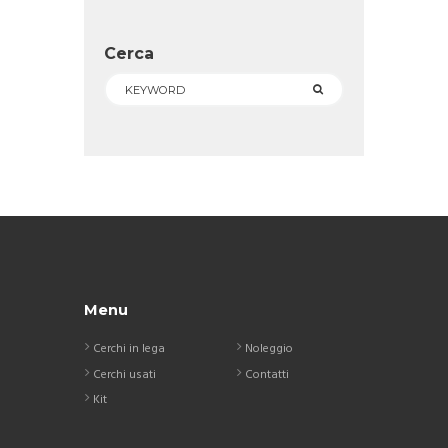
Cerca
Menu
Cerchi in lega
Noleggio
Cerchi usati
Contatti
Kit