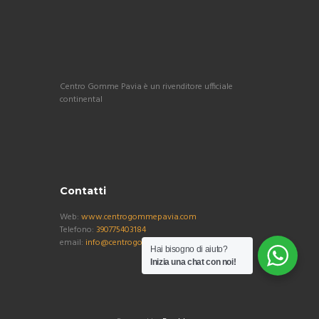
Centro Gomme Pavia è un rivenditore ufficiale
continental
Contatti
Web:
www.centrogommepavia.com
Telefono:
390775403184
email:
info@centrogommepavia.com
Hai bisogno di aiuto?
Inizia una chat con noi!