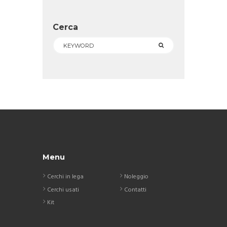
Cerca
Menu
Cerchi in lega
Noleggio
Cerchi usati
Contatti
Kit