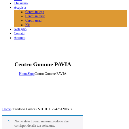
Chi siamo
Acquista
Cerchi in lega
Cerchi in ferro
Cerchi usati
Kit
Noleggio
Contatti
Account
Centro Gomme PAVIA
Home
Shop
Centro Gomme PAVIA
Home
/ Prodotto Codice / STC1C1122425120INB
Non è stato trovato nessun prodotto che
corrisponde alla tua selezione.