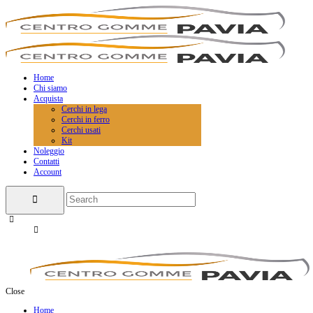
Home
Chi siamo
Acquista
Cerchi in lega
Cerchi in ferro
Cerchi usati
Kit
Noleggio
Contatti
Account
Close
Home