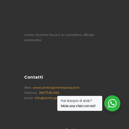
Centro Gomme Pavia è un rivenditore ufficiale
continental
Contatti
Web:
www.centrogommepavia.com
Telefono:
390775403184
email:
info@centrogommepavia.com
Hai bisogno di aiuto?
Inizia una chat con noi!