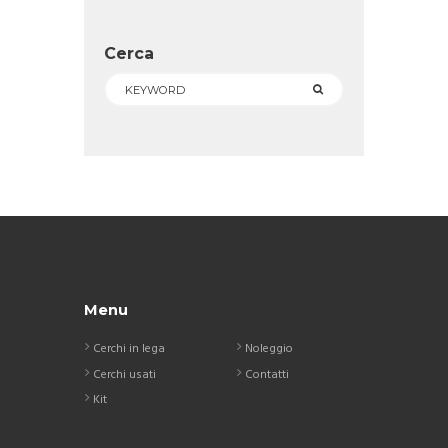
Cerca
Menu
Cerchi in lega
Noleggio
Cerchi usati
Contatti
Kit