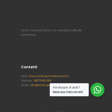
Centro Gomme Pavia è un rivenditore ufficiale
continental
Contatti
Web:
www.centrogommepavia.com
Telefono:
390775403184
email:
info@centrogommepavia.com
Hai bisogno di aiuto?
Inizia una chat con noi!