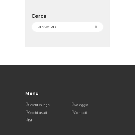
Cerca
Menu
Cerchi in lega
Noleggio
Cerchi usati
Contatti
Kit