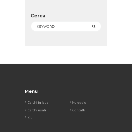
Cerca
Menu
Cerchi in lega
Noleggio
Cerchi usati
Contatti
Kit