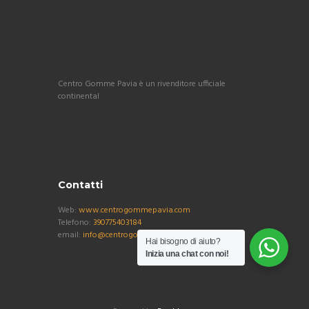
Centro Gomme Pavia è un rivenditore ufficiale
continental
Contatti
Web:
www.centrogommepavia.com
Telefono:
390775403184
email:
info@centrogommepavia.com
Hai bisogno di aiuto?
Inizia una chat con noi!