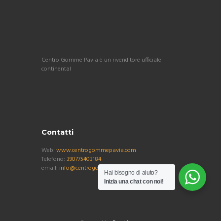
Centro Gomme Pavia è un rivenditore ufficiale
continental
Contatti
Web:
www.centrogommepavia.com
Telefono:
390775403184
email:
info@centrogommepavia.com
Hai bisogno di aiuto?
Inizia una chat con noi!