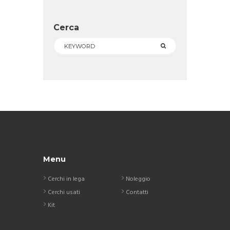
Cerca
Menu
Cerchi in lega
Noleggio
Cerchi usati
Contatti
Kit