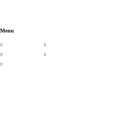
Menu
Cerchi in lega
Noleggio
Cerchi usati
Contatti
Kit