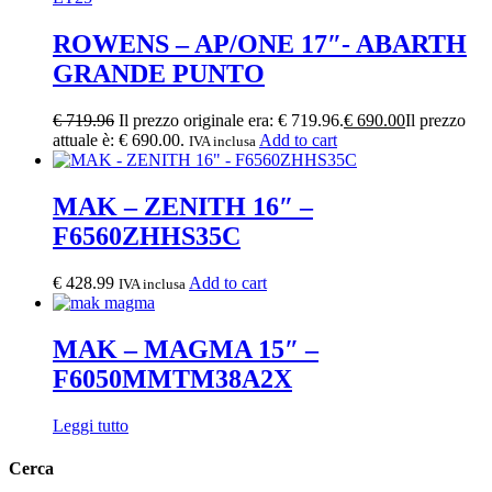
ROWENS – AP/ONE 17″- ABARTH
GRANDE PUNTO
€
719.96
Il prezzo originale era: € 719.96.
€
690.00
Il prezzo
attuale è: € 690.00.
Add to cart
IVA inclusa
MAK – ZENITH 16″ –
F6560ZHHS35C
€
428.99
Add to cart
IVA inclusa
MAK – MAGMA 15″ –
F6050MMTM38A2X
Leggi tutto
Cerca