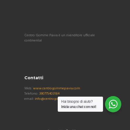
Centro Gomme Pavia è un rivenditore ufficiale
continental
Contatti
Web:
www.centrogommepavia.com
Telefono:
390775403184
email:
info@centrogommepavia.com
Hai bisogno di aiuto?
Inizia una chat con noi!