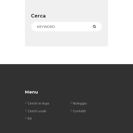
Cerca
Menu
Cerchi in lega
Noleggio
Cerchi usati
Contatti
Kit