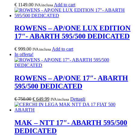
€
1149.00
Add to cart
IVA inclusa
ROWENS – AP/ONE LUX EDITION
17″- ABARTH 595/500 DEDICATED
€
999.00
Add to cart
IVA inclusa
In offerta!
ROWENS – AP/ONE 17″- ABARTH
595/500 DEDICATED
Il
Il
Questo
€
750.00
€
649.99
Dettagli
IVA inclusa
prezzo
prezzo
prodotto
originale
attuale
ha
era:
è:
più
€ 750.00.
€ 649.99.
varianti.
MAK – NTT 17″- ABARTH 595/500
Le
DEDICATED
opzioni