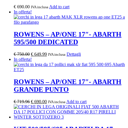
€
690.00
Add to cart
IVA inclusa
In offerta!
ROWENS – AP/ONE 17″- ABARTH
595/500 DEDICATED
Il
Il
Questo
€
750.00
€
649.99
Dettagli
IVA inclusa
prezzo
prezzo
prodotto
In offerta!
originale
attuale
ha
era:
è:
più
€ 750.00.
€ 649.99.
varianti.
Le
ROWENS – AP/ONE 17″- ABARTH
opzioni
GRANDE PUNTO
possono
essere
scelte
Il
Il
€
719.96
€
690.00
Add to cart
IVA inclusa
nella
prezzo
prezzo
pagina
originale
attuale
del
era:
è:
prodotto
€ 719.96.
€ 690.00.