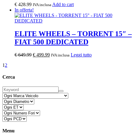
€
428.99
Add to cart
IVA inclusa
In offerta!
ELITE WHEELS – TORRENT 15″ –
FIAT 500 DEDICATED
Il
Il
€
649.99
€
499.99
Leggi tutto
IVA inclusa
prezzo
prezzo
1
2
originale
attuale
era:
è:
€ 649.99.
€ 499.99.
Cerca
Menu