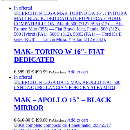
al
In offerta!
più
recente
MAK- TORINO W 16″- FIAT
DEDICATED
Il
Il
€
589.99
€
499.99
Add to cart
IVA inclusa
prezzo
prezzo
In offerta!
originale
attuale
era:
è:
€ 589.99.
€ 499.99.
MAK – APOLLO 15″ – BLACK
MIRROR
Il
Il
€
610.00
€
499.00
Add to cart
IVA inclusa
prezzo
prezzo