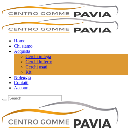
Home
Chi siamo
Acquista
Cerchi in lega
Cerchi in ferro
Cerchi usati
Kit
Noleggio
Contatti
Account