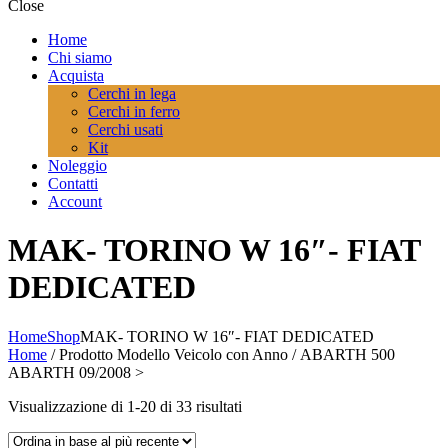
Close
Home
Chi siamo
Acquista
Cerchi in lega
Cerchi in ferro
Cerchi usati
Kit
Noleggio
Contatti
Account
MAK- TORINO W 16″- FIAT
DEDICATED
Home
Shop
MAK- TORINO W 16″- FIAT DEDICATED
Home
/ Prodotto Modello Veicolo con Anno / ABARTH 500
ABARTH 09/2008 >
Ordina
Visualizzazione di 1-20 di 33 risultati
in
base