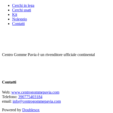
Cerchi in lega
Cerchi usati
Kit
Noleggio
Contatti
Centro Gomme Pavia è un rivenditore ufficiale continental
Contatti
Web:
www.centrogommepavia.com
Telefono:
390775403184
email:
info@centrogommepavia.com
Powered by
Doublesox