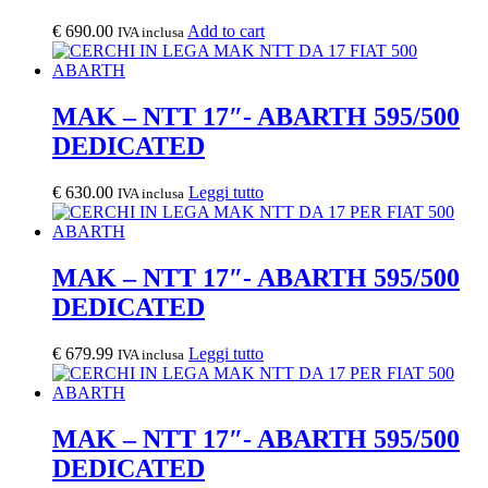
possono
essere
€
690.00
Add to cart
IVA inclusa
scelte
nella
pagina
del
MAK – NTT 17″- ABARTH 595/500
prodotto
DEDICATED
€
630.00
Leggi tutto
IVA inclusa
MAK – NTT 17″- ABARTH 595/500
DEDICATED
€
679.99
Leggi tutto
IVA inclusa
MAK – NTT 17″- ABARTH 595/500
DEDICATED