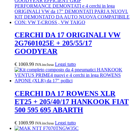
originale
attuale
era:
è:
€ 610.00.
€ 499.00.
CERCHI DA 17 ORIGINALI VW
2G7601025E + 205/55/17
GOODYEAR
€
1069.99
Leggi tutto
IVA inclusa
CERCHI DA 17 ROWENS XLR
ET25 + 205/40/17 HANKOOK FIAT
500 595 695 ABARTH
€
1069.99
Leggi tutto
IVA inclusa