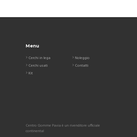
Menu
Cerchi in lega
Noleggio
Cerchi usati
Contatti
Kit
Centro Gomme Pavia è un rivenditore ufficiale
continental