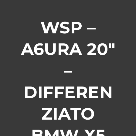
WSP –
A6URA 20″
–
DIFFEREN
ZIATO
BMW X5