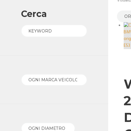
Visuali
Cerca
2