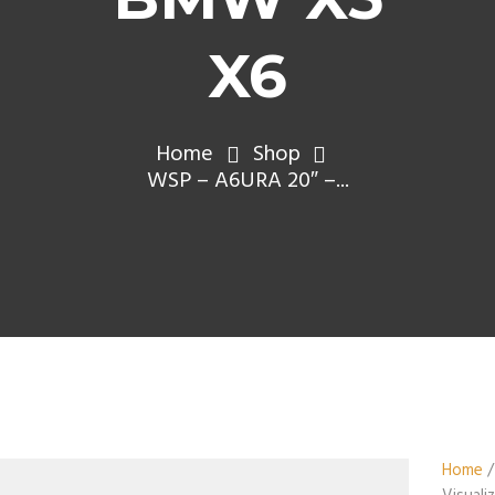
X6
Home
Shop
WSP – A6URA 20″ –...
Home
/