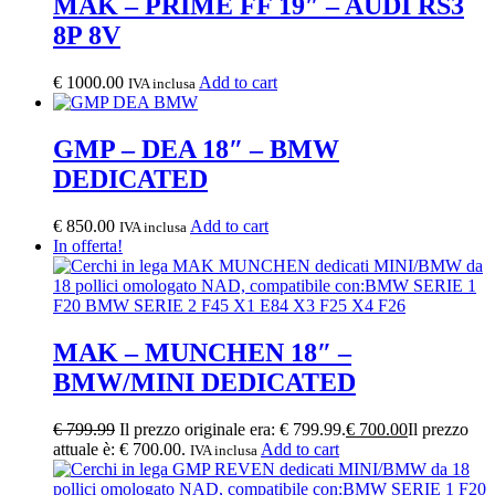
MAK – PRIME FF 19″ – AUDI RS3
8P 8V
€
1000.00
Add to cart
IVA inclusa
GMP – DEA 18″ – BMW
DEDICATED
€
850.00
Add to cart
IVA inclusa
In offerta!
MAK – MUNCHEN 18″ –
BMW/MINI DEDICATED
€
799.99
Il prezzo originale era: € 799.99.
€
700.00
Il prezzo
attuale è: € 700.00.
Add to cart
IVA inclusa