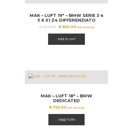
OFFERT
A!
MAK – LUFT 19″ – BMW SERIE 3 4
5 6 X1 Z4 DIFFERENZIATO
Il
Il
€
949.99
€
850.00
IVA inclusa
prezzo
prezzo
originale
attuale
Add to cart
era:
è:
€ 949.99.
€ 850.00.
MAK – LUFT 18″ – BMW
DEDICATED
€
750.00
IVA inclusa
Leggi tutto