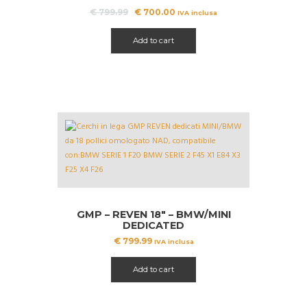
Il
Il
€
799.99
€
700.00
IVA inclusa
prezzo
prezzo
originale
attuale
Add to cart
era:
è:
€ 799.99.
€ 700.00.
GMP – REVEN 18″ – BMW/MINI
DEDICATED
€
799.99
IVA inclusa
Add to cart