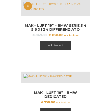
IN
OFFERT
A!
MAK – LUFT 19″ – BMW SERIE 3 4
5 6 X1 Z4 DIFFERENZIATO
Il
Il
€
949.99
€
850.00
IVA inclusa
prezzo
prezzo
originale
attuale
Add to cart
era:
è:
€ 949.99.
€ 850.00.
MAK – LUFT 18″ – BMW
DEDICATED
€
750.00
IVA inclusa