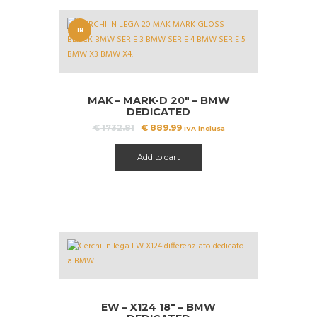
IN
OFFERT
A!
MAK – MARK-D 20″ – BMW
DEDICATED
Il
Il
€
1732.81
€
889.99
IVA inclusa
prezzo
prezzo
originale
attuale
Add to cart
era:
è:
€ 1732.81.
€ 889.99.
EW – X124 18″ – BMW