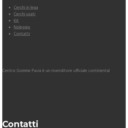
Cerchi in lega
Cerchi usati
Kit
Noleggio
Contatti
Centro Gomme Pavia è un rivenditore ufficiale continental
Contatti