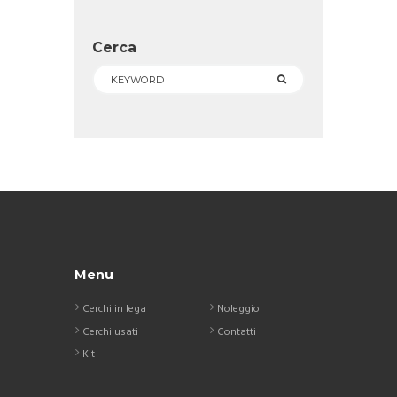
Cerca
Menu
Cerchi in lega
Noleggio
Cerchi usati
Contatti
Kit