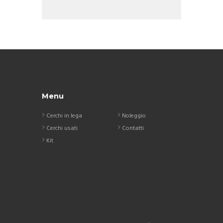
Menu
Cerchi in lega
Noleggio
Cerchi usati
Contatti
Kit