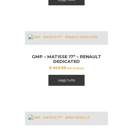
era:
è:
€ 549.99.
€ 451.22.
GMP – MATISSE 17″ – RENAULT
DEDICATED
€
649.99
IVA inclusa
Leggi tutto