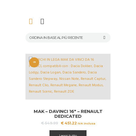
IN
OFFERT
A!
MAK – DAVINCI 16″ – RENAULT
DEDICATED
Il
Il
€
549.99
€
451.22
IVA inclusa
prezzo
prezzo
originale
attuale
Leggi tutto