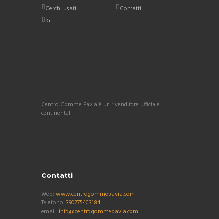
Cerchi usati
Contatti
Kit
Centro Gomme Pavia è un rivenditore ufficiale
continental
Contatti
Web:
www.centrogommepavia.com
Telefono:
390775403184
email:
info@centrogommepavia.com