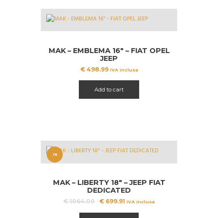
MAK – EMBLEMA 16″ – FIAT OPEL
JEEP
€
498.99
IVA inclusa
Add to cart
IN
OFFERT
MAK – LIBERTY 18″ – JEEP FIAT
A!
DEDICATED
Il
Il
€
1064.00
€
699.91
IVA inclusa
prezzo
prezzo
originale
attuale