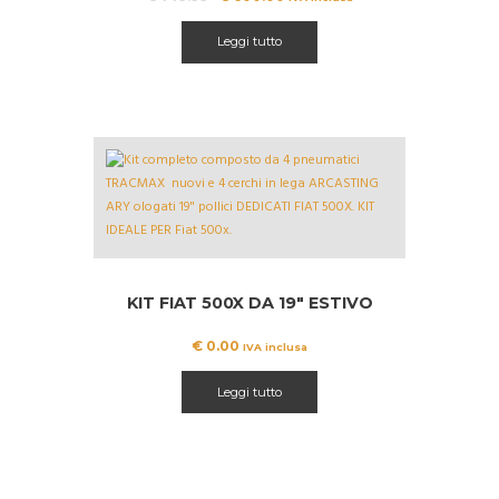
prezzo
prezzo
originale
attuale
Leggi tutto
era:
è:
€ 743.99.
€ 600.00.
KIT FIAT 500X DA 19″ ESTIVO
€
0.00
IVA inclusa
Leggi tutto