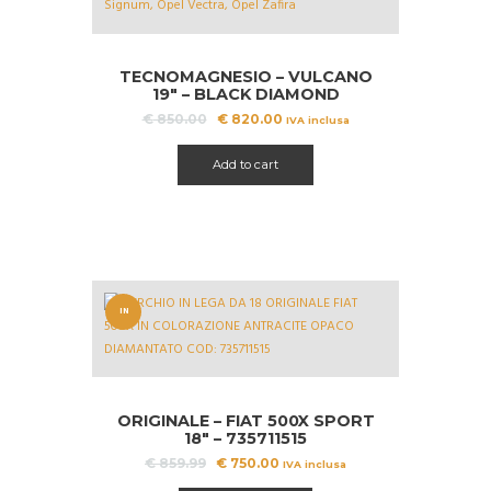
TECNOMAGNESIO – VULCANO
19″ – BLACK DIAMOND
Il
Il
€
850.00
€
820.00
IVA inclusa
prezzo
prezzo
originale
attuale
Add to cart
era:
è:
€ 850.00.
€ 820.00.
IN
OFFERT
A!
ORIGINALE – FIAT 500X SPORT
18″ – 735711515
Il
Il
€
859.99
€
750.00
IVA inclusa
prezzo
prezzo