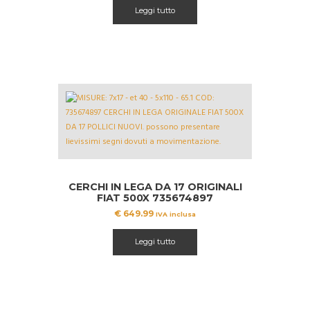
originale
attuale
Leggi tutto
era:
è:
€ 859.99.
€ 750.00.
CERCHI IN LEGA DA 17 ORIGINALI
FIAT 500X 735674897
€
649.99
IVA inclusa
Leggi tutto