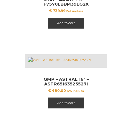
F7570LBBM39LG2X
€
739.99
IVA inclusa
Add to cart
GMP – ASTRAL 16″ –
ASTR65163525527I
€
480.00
IVA inclusa
Add to cart