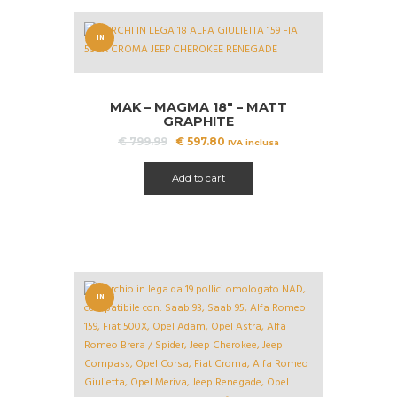
IN
OFFERT
A!
MAK – MAGMA 18″ – MATT
GRAPHITE
Il
Il
€
799.99
€
597.80
IVA inclusa
prezzo
prezzo
originale
attuale
Add to cart
era:
è:
€ 799.99.
€ 597.80.
IN
OFFERT
A!