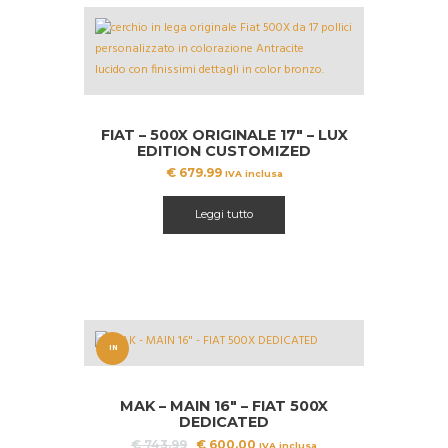
FIAT – 500X ORIGINALE 17″ – LUX
EDITION CUSTOMIZED
€
679.99
IVA inclusa
Leggi tutto
IN
OFFERT
MAK – MAIN 16″ – FIAT 500X
A!
DEDICATED
Il
Il
€
743.99
€
600.00
IVA inclusa