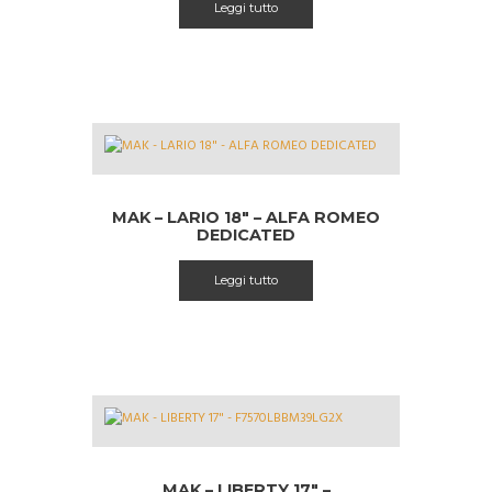
Leggi tutto
era:
è:
€ 1064.00.
€ 699.91.
MAK – LARIO 18″ – ALFA ROMEO
DEDICATED
Leggi tutto
MAK – LIBERTY 17″ –