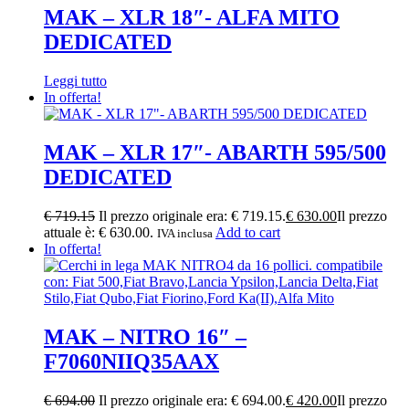
MAK – XLR 18″- ALFA MITO
DEDICATED
Leggi tutto
In offerta!
MAK – XLR 17″- ABARTH 595/500
DEDICATED
€
719.15
Il prezzo originale era: € 719.15.
€
630.00
Il prezzo
attuale è: € 630.00.
Add to cart
IVA inclusa
In offerta!
MAK – NITRO 16″ –
F7060NIIQ35AAX
€
694.00
Il prezzo originale era: € 694.00.
€
420.00
Il prezzo