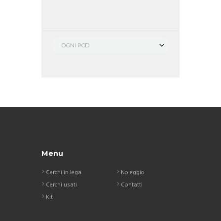
OGNI PCD
Menu
Cerchi in lega
Noleggio
Cerchi usati
Contatti
Kit