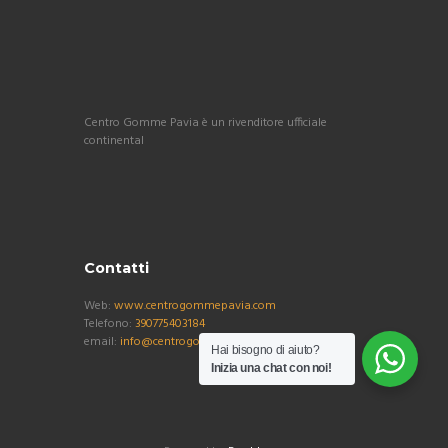
Centro Gomme Pavia è un rivenditore ufficiale
continental
Contatti
Web:
www.centrogommepavia.com
Telefono:
390775403184
email:
info@centrogommepavia.com
Hai bisogno di aiuto?
Inizia una chat con noi!