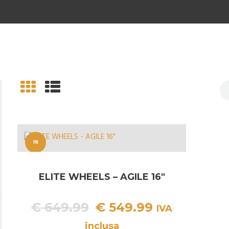
IN
OFFERT
ELITE WHEELS – AGILE 16″
A!
Il
Il
€
649.99
€
549.99
IVA
prezzo
prezzo
inclusa