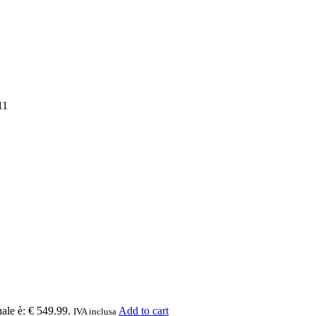
11
uale è: € 549.99.
Add to cart
IVA inclusa