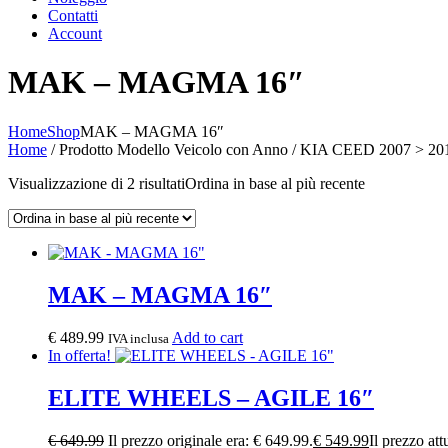
Contatti
Account
MAK – MAGMA 16″
Home
Shop
MAK – MAGMA 16″
Home
/ Prodotto Modello Veicolo con Anno / KIA CEED 2007 > 20
Visualizzazione di 2 risultati
Ordina in base al più recente
MAK – MAGMA 16″
€
489.99
Add to cart
IVA inclusa
In offerta!
ELITE WHEELS – AGILE 16″
€
649.99
Il prezzo originale era: € 649.99.
€
549.99
Il prezzo att