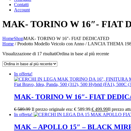
Contatti
Account
MAK- TORINO W 16″- FIAT
Home
Shop
MAK- TORINO W 16″- FIAT DEDICATED
Home
/ Prodotto Modello Veicolo con Anno / LANCIA THEMA 198
Visualizzazione di 17 risultati
Ordina in base al più recente
In offerta!
MAK- TORINO W 16″- FIAT DEDI
€
589.99
Il prezzo originale era: € 589.99.
€
499.99
Il prezzo att
In offerta!
MAK – APOLLO 15″ – BLACK MI