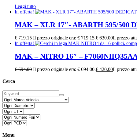
Leggi tutto
In offerta!
MAK – XLR 17″- ABARTH 595/500
€
719.15
Il prezzo originale era: € 719.15.
€
630.00
Il prezzo att
In offerta!
MAK – NITRO 16″ – F7060NIIQ35A
€
694.00
Il prezzo originale era: € 694.00.
€
420.00
Il prezzo att
Cerca
Menu