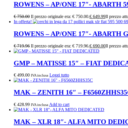
ROWENS – AP/ONE 17″- ABARTH 5
€
750.00
Il prezzo originale era: € 750.00.
€
649.99
Il prezzo att
In offerta!
ROWENS – AP/ONE 17″- ABARTH
€
719.96
Il prezzo originale era: € 719.96.
€
690.00
Il prezzo att
GMP – MATISSE 15″ – FIAT DEDIC
€
499.00
Leggi tutto
IVA inclusa
MAK – ZENITH 16″ – F6560ZHHS3
€
428.99
Add to cart
IVA inclusa
MAK – XLR 18″- ALFA MITO DED