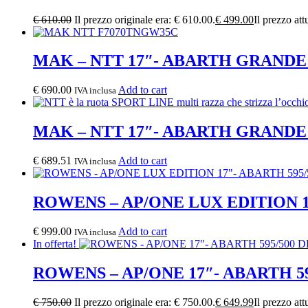
€
610.00
Il prezzo originale era: € 610.00.
€
499.00
Il prezzo att
MAK – NTT 17″- ABARTH GRAND
€
690.00
Add to cart
IVA inclusa
MAK – NTT 17″- ABARTH GRAND
€
689.51
Add to cart
IVA inclusa
ROWENS – AP/ONE LUX EDITION 1
€
999.00
Add to cart
IVA inclusa
In offerta!
ROWENS – AP/ONE 17″- ABARTH 5
€
750.00
Il prezzo originale era: € 750.00.
€
649.99
Il prezzo att