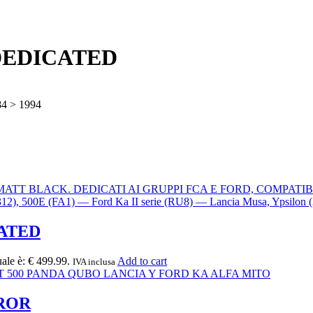
 DEDICATED
4 > 1994
CATED
uale è: € 499.99.
Add to cart
IVA inclusa
RROR