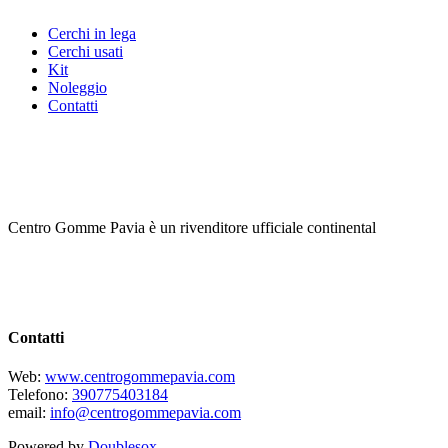
Cerchi in lega
Cerchi usati
Kit
Noleggio
Contatti
Centro Gomme Pavia è un rivenditore ufficiale continental
Contatti
Web:
www.centrogommepavia.com
Telefono:
390775403184
email:
info@centrogommepavia.com
Powered by
Doublesox