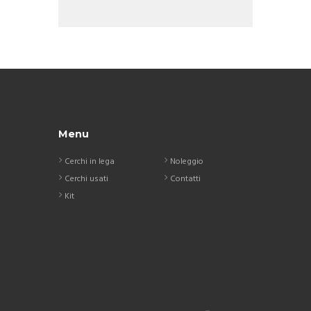
Menu
Cerchi in lega
Noleggio
Cerchi usati
Contatti
Kit