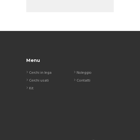
Menu
Cerchi in lega
Noleggio
Cerchi usati
Contatti
Kit