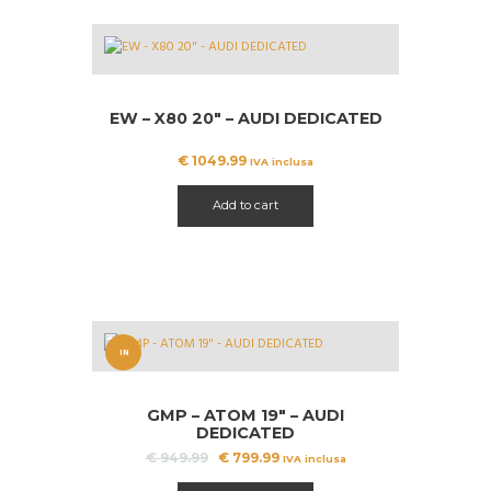
EW – X80 20″ – AUDI DEDICATED
€
1049.99
IVA inclusa
Add to cart
IN
OFFERT
GMP – ATOM 19″ – AUDI
A!
DEDICATED
Il
Il
€
949.99
€
799.99
IVA inclusa
prezzo
prezzo
originale
attuale