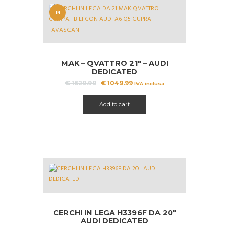
IN
OFFERT
A!
MAK – QVATTRO 21″ – AUDI
DEDICATED
Il
Il
€
1629.99
€
1049.99
IVA inclusa
prezzo
prezzo
originale
attuale
Add to cart
era:
è:
€ 1629.99.
€ 1049.99.
CERCHI IN LEGA H3396F DA 20″
AUDI DEDICATED