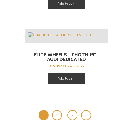
Add to cart
ELITE WHEELS – THOTH 19″ –
AUDI DEDICATED
€
799.99
IVA inclusa
Add to cart
1
2