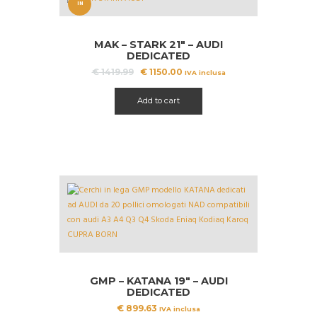
IN
OFFERT
MAK – STARK 21″ – AUDI
A!
DEDICATED
Il
Il
€
1419.99
€
1150.00
IVA inclusa
prezzo
prezzo
originale
attuale
Add to cart
era:
è:
€ 1419.99.
€ 1150.00.
GMP – KATANA 19″ – AUDI
DEDICATED
€
899.63
IVA inclusa