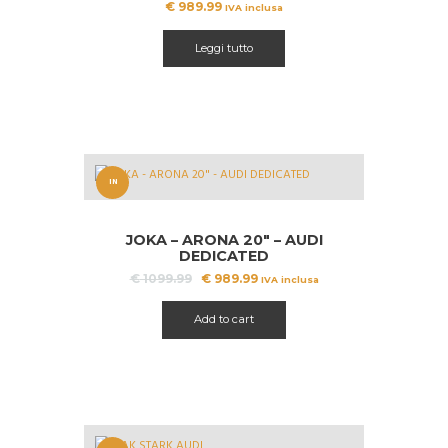
€
989.99
IVA inclusa
Leggi tutto
IN
OFFERT
JOKA – ARONA 20″ – AUDI
A!
DEDICATED
Il
Il
€
1099.99
€
989.99
IVA inclusa
prezzo
prezzo
originale
attuale
Add to cart
era:
è:
€ 1099.99.
€ 989.99.