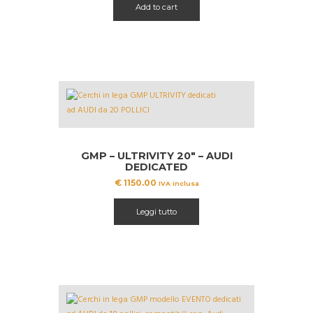
Add to cart
era:
è:
€ 949.99.
€ 799.99.
GMP – ULTRIVITY 20″ – AUDI
DEDICATED
€
1150.00
IVA inclusa
Leggi tutto