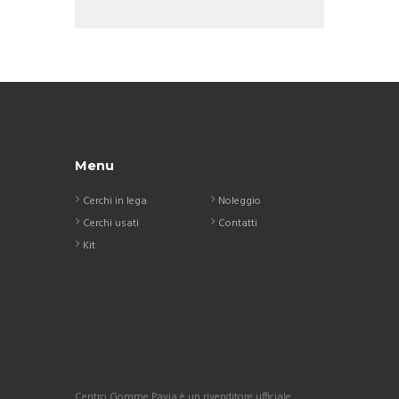
Menu
Cerchi in lega
Noleggio
Cerchi usati
Contatti
Kit
Centro Gomme Pavia è un rivenditore ufficiale