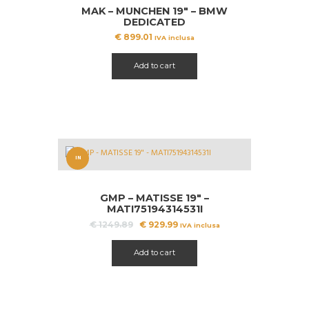
MAK – MUNCHEN 19″ – BMW
DEDICATED
€
899.01
IVA inclusa
Add to cart
IN
OFFERT
GMP – MATISSE 19″ –
A!
MATI75194314531I
Il
Il
€
1249.89
€
929.99
IVA inclusa
prezzo
prezzo
originale
attuale
Add to cart
era:
è:
€ 1249.89.
€ 929.99.