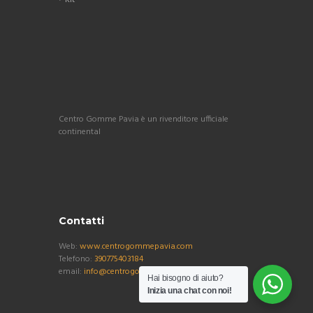
Kit
Centro Gomme Pavia è un rivenditore ufficiale
continental
Contatti
Web:
www.centrogommepavia.com
Telefono:
390775403184
email:
info@centrogommepavia.com
Hai bisogno di aiuto?
Inizia una chat con noi!