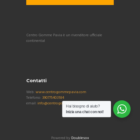
Centro Gomme Pavia è un rivenditore ufficiale
continental
Contatti
Web:
www.centrogommepavia.com
Telefono:
390775403184
email:
info@centrogommepavia.com
Hai bisogno di aiuto?
Inizia una chat con noi!
Powered by
Doublesox