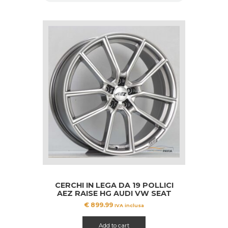
CERCHI IN LEGA DA 19 POLLICI
AEZ RAISE HG AUDI VW SEAT
SKODA CUPRA MERCEDES
€
899.99
IVA inclusa
Add to cart