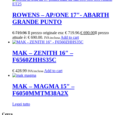
ROWENS – AP/ONE 17″- ABARTH
GRANDE PUNTO
€
719.96
Il prezzo originale era: € 719.96.
€
690.00
Il prezzo
attuale è: € 690.00.
Add to cart
IVA inclusa
MAK – ZENITH 16″ –
F6560ZHHS35C
€
428.99
Add to cart
IVA inclusa
MAK – MAGMA 15″ –
F6050MMTM38A2X
Leggi tutto
Cerca