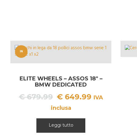
IN
OFFERT
A!
ELITE WHEELS – ASSOS 18″ –
BMW DEDICATED
Il
Il
€
679.99
€
649.99
IVA
prezzo
prezzo
inclusa
originale
attuale
era:
è:
Leggi tutto
€ 679.99.
€ 649.99.