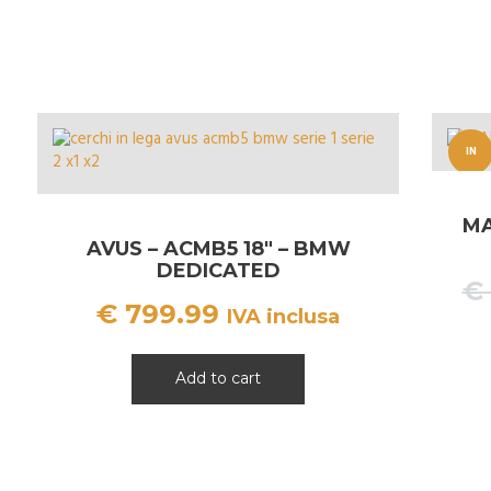
IN
OFFERT
MA
A!
AVUS – ACMB5 18″ – BMW
DEDICATED
€
€
799.99
IVA inclusa
Add to cart