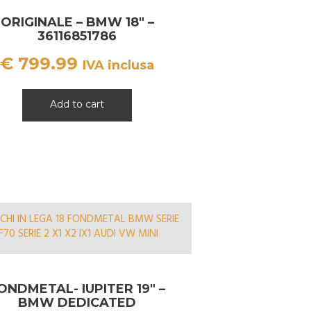
ORIGINALE – BMW 18″ –
36116851786
€
799.99
IVA inclusa
Add to cart
ONDMETAL- IUPITER 19″ –
BMW DEDICATED