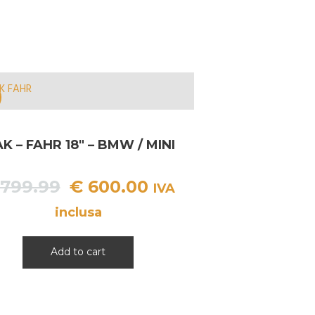
K – FAHR 18″ – BMW / MINI
Il
Il
799.99
€
600.00
IVA
prezzo
prezzo
inclusa
originale
attuale
era:
è:
Add to cart
€ 799.99.
€ 600.00.