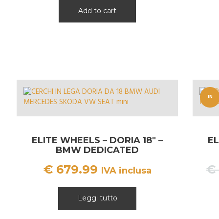
Add to cart
IN
OFFERT
A!
ELITE WHEELS – DORIA 18″ –
EL
BMW DEDICATED
€
679.99
€
IVA inclusa
Leggi tutto