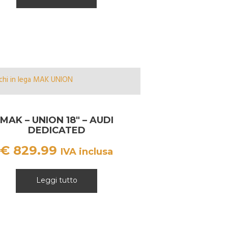
€ 679.99.
€ 600.00.
MAK – UNION 18″ – AUDI
DEDICATED
€
829.99
IVA inclusa
Leggi tutto