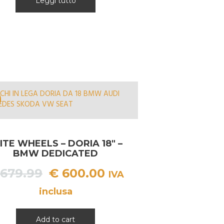
Leggi tutto
ITE WHEELS – DORIA 18″ –
BMW DEDICATED
Il
Il
679.99
€
600.00
IVA
prezzo
prezzo
inclusa
originale
attuale
era:
è:
Add to cart