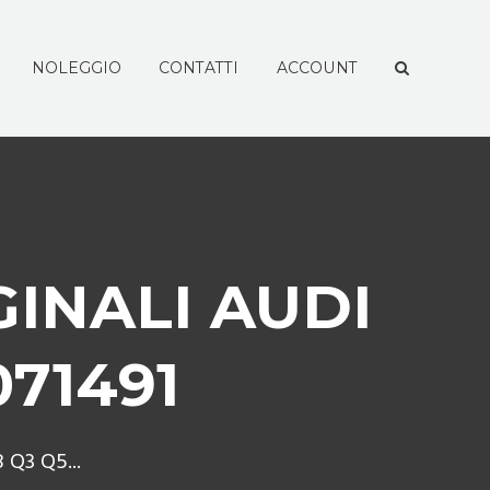
NOLEGGIO
CONTATTI
ACCOUNT
GINALI AUDI
071491
Q3 Q5...