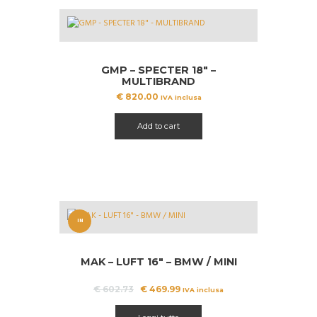
GMP – SPECTER 18″ –
MULTIBRAND
€
820.00
IVA inclusa
Add to cart
IN
OFFERT
MAK – LUFT 16″ – BMW / MINI
A!
Il
Il
€
602.73
€
469.99
IVA inclusa
prezzo
prezzo
originale
attuale