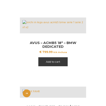
AVUS – ACMB5 18″ – BMW
DEDICATED
€
799.99
IVA inclusa
Add to cart
IN
OFFERT