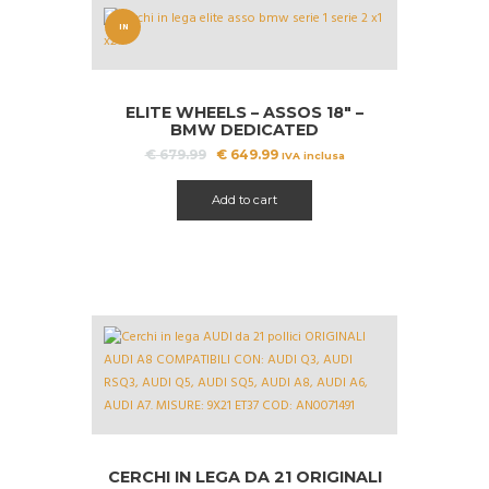
IN
OFFERT
A!
ELITE WHEELS – ASSOS 18″ –
BMW DEDICATED
Il
Il
€
679.99
€
649.99
IVA inclusa
prezzo
prezzo
originale
attuale
Add to cart
era:
è:
€ 679.99.
€ 649.99.
CERCHI IN LEGA DA 21 ORIGINALI