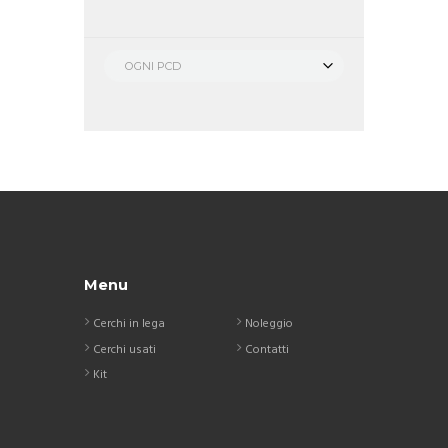
OGNI PCD
Menu
Cerchi in lega
Noleggio
Cerchi usati
Contatti
Kit