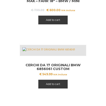
MAK – FAHR 18″ – BMW / MINI
A!
Il
Il
€
799.99
€
600.00
IVA inclusa
prezzo
prezzo
originale
attuale
Add to cart
era:
è:
€ 799.99.
€ 600.00.
CERCHI DA 17 ORIGINALI BMW
6856061 CUSTOM
€
549.99
IVA inclusa
Add to cart