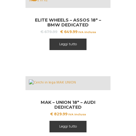
OFFERT
A!
ELITE WHEELS – ASSOS 18″ –
BMW DEDICATED
Il
Il
€
679.99
€
649.99
IVA inclusa
prezzo
prezzo
originale
attuale
Leggi tutto
era:
è:
€ 679.99.
€ 649.99.
MAK – UNION 18″ – AUDI
DEDICATED
€
829.99
IVA inclusa
Leggi tutto