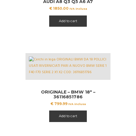
AUDI A8 Q3 Q5 A6 A7
AN0071491
€
1850.00
IVA inclusa
Add to cart
ORIGINALE – BMW 18″ –
36116851786
€
799.99
IVA inclusa
Add to cart