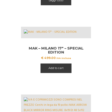
Leggi tutto
era:
è:
€ 602.73.
€ 469.99.
MAK – MILANO 17″ – SPECIAL
EDITION
€
499.00
IVA inclusa
Add to cart