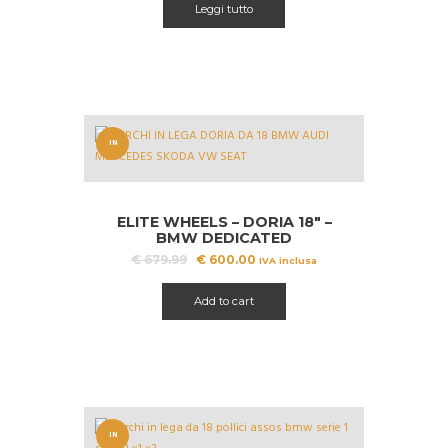
Leggi tutto
IN
OFFERT
A!
ELITE WHEELS – DORIA 18″ –
BMW DEDICATED
Il
Il
€
679.99
€
600.00
IVA inclusa
prezzo
prezzo
originale
attuale
Add to cart
era:
è:
€ 679.99.
€ 600.00.
IN