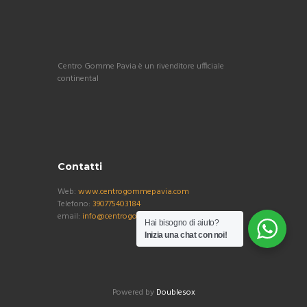
Centro Gomme Pavia è un rivenditore ufficiale
continental
Contatti
Web:
www.centrogommepavia.com
Telefono:
390775403184
email:
info@centrogommepavia.com
Hai bisogno di aiuto?
Inizia una chat con noi!
Powered by
Doublesox