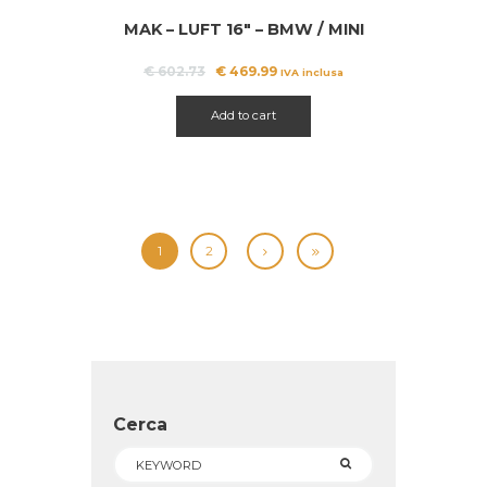
MAK – LUFT 16″ – BMW / MINI
A!
Il
Il
€
602.73
€
469.99
IVA inclusa
prezzo
prezzo
originale
attuale
Add to cart
era:
è:
€ 602.73.
€ 469.99.
1
2
Cerca