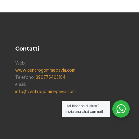
Contatti
Web:
www.centrogommepavia.com
Telefono:
390775403184
email:
info@centrogommepavia.com
Hai bisogno di aiuto?
Inizia una chat con noi!