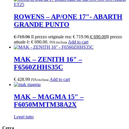
ROWENS – AP/ONE 17″- ABARTH
GRANDE PUNTO
€
719.96
Il prezzo originale era: € 719.96.
€
690.00
Il prezzo
attuale è: € 690.00.
Add to cart
IVA inclusa
MAK – ZENITH 16″ –
F6560ZHHS35C
€
428.99
Add to cart
IVA inclusa
MAK – MAGMA 15″ –
F6050MMTM38A2X
Leggi tutto
Cerca