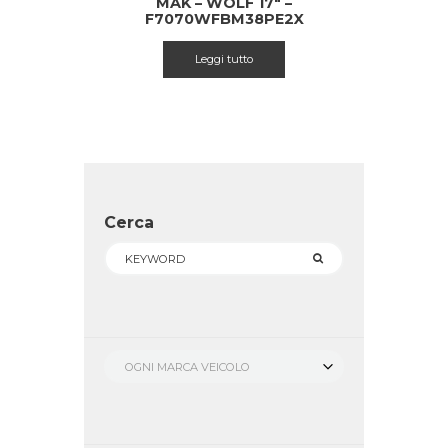
MAK – WOLF 17″ –
F7070WFBM38PE2X
Leggi tutto
Cerca
OGNI MARCA VEICOLO