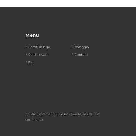
Menu
Cerchi in lega
Noleggio
Cerchi usati
Contatti
Kit
Centro Gomme Pavia è un rivenditore ufficiale
continental