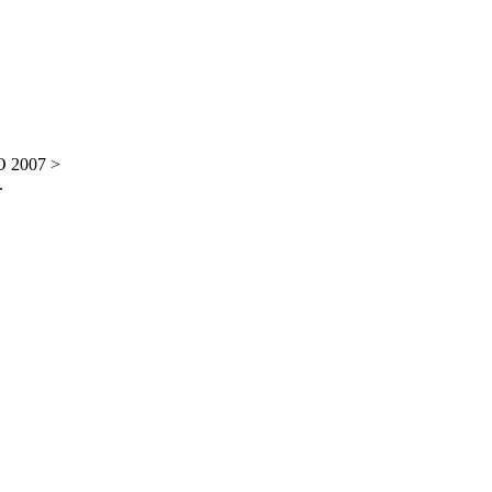
O 2007 >
.