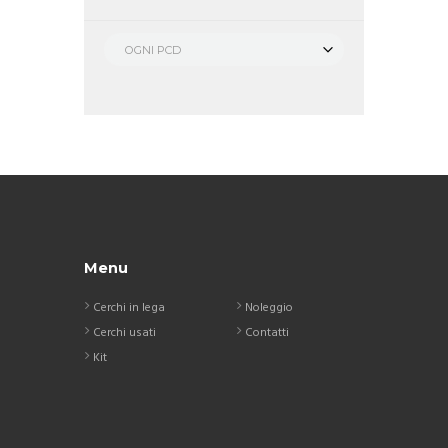
OGNI PCD
Menu
Cerchi in lega
Noleggio
Cerchi usati
Contatti
Kit