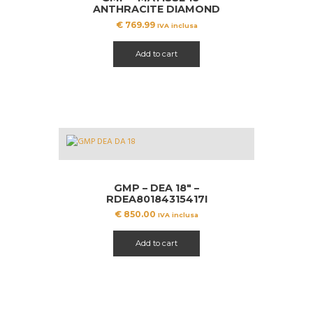
pagina
ANTHRACITE DIAMOND
del
€
769.99
IVA inclusa
prodotto
Add to cart
GMP – DEA 18″ –
RDEA80184315417I
€
850.00
IVA inclusa
Add to cart