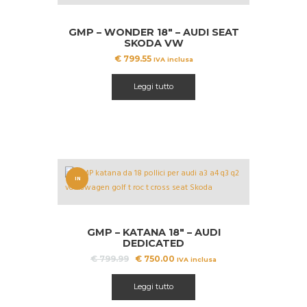
GMP – WONDER 18″ – AUDI SEAT
SKODA VW
€
799.55
IVA inclusa
Leggi tutto
IN
OFFERT
A!
GMP – KATANA 18″ – AUDI
DEDICATED
Il
Il
€
799.99
€
750.00
IVA inclusa
prezzo
prezzo
originale
attuale
Leggi tutto
era:
è:
€ 799.99.
€ 750.00.