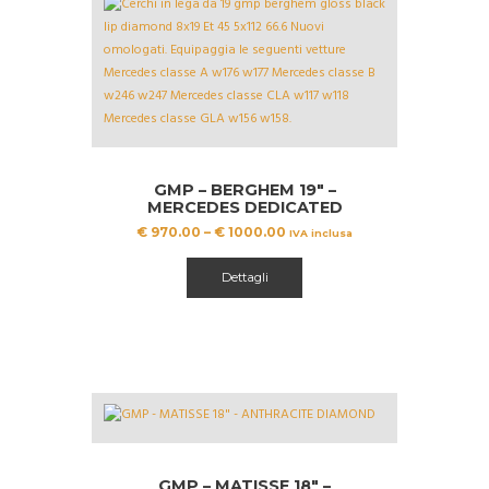
GMP – BERGHEM 19″ –
MERCEDES DEDICATED
€
970.00
–
€
1000.00
IVA inclusa
Questo
prodotto
Dettagli
ha
più
varianti.
Le
opzioni
possono
essere
scelte
nella
GMP – MATISSE 18″ –