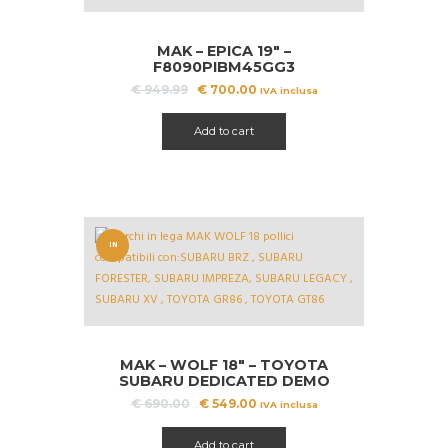
MAK – EPICA 19″ –
F8090PIBM45GG3
Il
Il
€
949.99
€
700.00
IVA inclusa
prezzo
prezzo
originale
attuale
Add to cart
era:
è:
€ 949.99.
€ 700.00.
IN
OFFERT
A!
MAK – WOLF 18″ – TOYOTA
SUBARU DEDICATED DEMO
Il
Il
€
690.00
€
549.00
IVA inclusa
prezzo
prezzo
originale
attuale
Add to cart
era:
è: