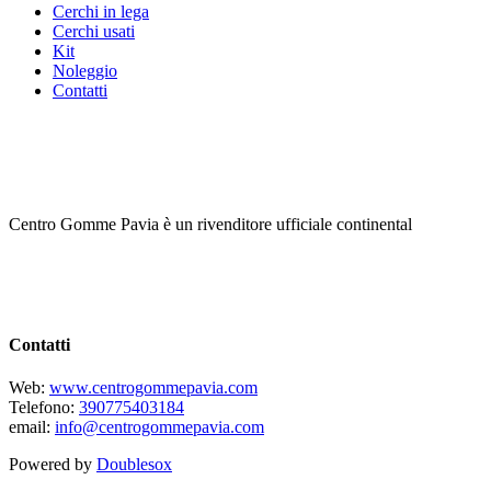
Cerchi in lega
Cerchi usati
Kit
Noleggio
Contatti
Centro Gomme Pavia è un rivenditore ufficiale continental
Contatti
Web:
www.centrogommepavia.com
Telefono:
390775403184
email:
info@centrogommepavia.com
Powered by
Doublesox