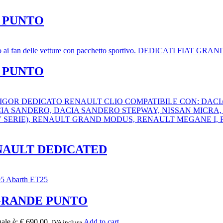
E PUNTO
E PUNTO
ENAULT DEDICATED
 GRANDE PUNTO
uale è: € 690.00.
Add to cart
IVA inclusa