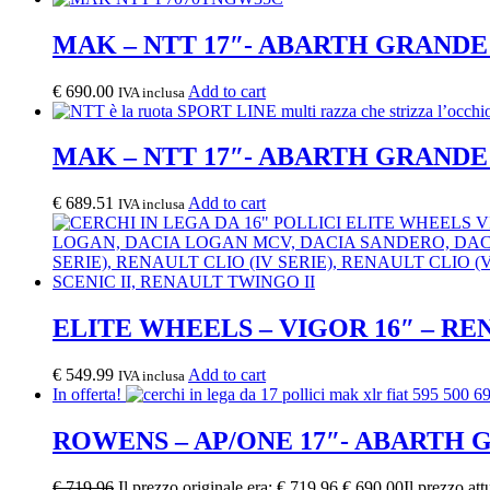
MAK – NTT 17″- ABARTH GRAND
€
690.00
Add to cart
IVA inclusa
MAK – NTT 17″- ABARTH GRAND
€
689.51
Add to cart
IVA inclusa
ELITE WHEELS – VIGOR 16″ – R
€
549.99
Add to cart
IVA inclusa
In offerta!
ROWENS – AP/ONE 17″- ABARTH
€
719.96
Il prezzo originale era: € 719.96.
€
690.00
Il prezzo att