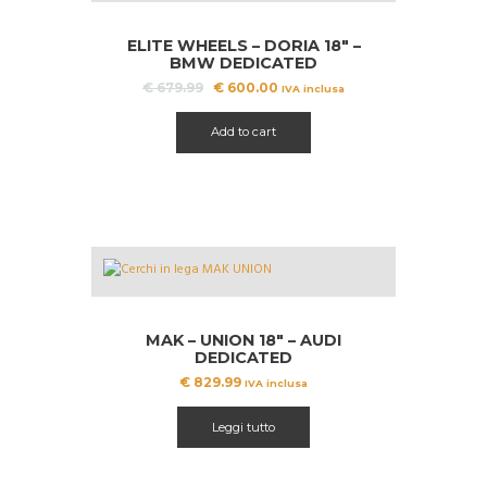
A!
ELITE WHEELS – DORIA 18″ –
BMW DEDICATED
Il
Il
€
679.99
€
600.00
IVA inclusa
prezzo
prezzo
originale
attuale
Add to cart
era:
è:
€ 679.99.
€ 600.00.
MAK – UNION 18″ – AUDI
DEDICATED
€
829.99
IVA inclusa
Leggi tutto