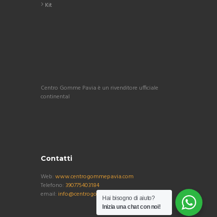
Kit
Centro Gomme Pavia è un rivenditore ufficiale
continental
Contatti
Web:
www.centrogommepavia.com
Telefono:
390775403184
email:
info@centrogommepavia.com
Hai bisogno di aiuto?
Inizia una chat con noi!