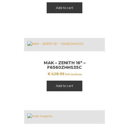
originale
attuale
Add to cart
era:
è:
€ 719.96.
€ 690.00.
MAK – ZENITH 16″ –
F6560ZHHS35C
€
428.99
IVA inclusa
Add to cart