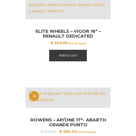
ELITE WHEELS – VIGOR 16″ –
RENAULT DEDICATED
€
549.99
IVA inclusa
Add to cart
IN
OFFERT
A!
ROWENS – AP/ONE 17″- ABARTH
GRANDE PUNTO
Il
Il
€
719.96
€
690.00
IVA inclusa
prezzo
prezzo