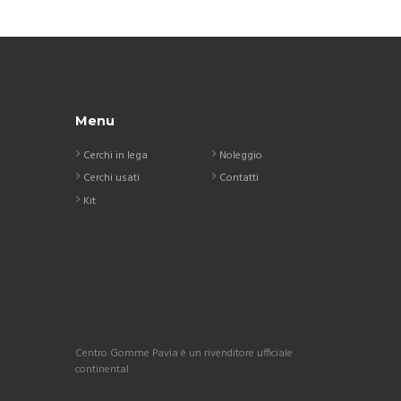
Menu
Cerchi in lega
Noleggio
Cerchi usati
Contatti
Kit
Centro Gomme Pavia è un rivenditore ufficiale
continental