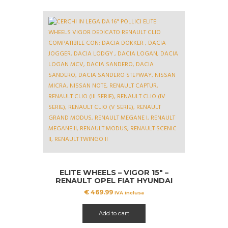
ELITE WHEELS – VIGOR 15″ –
RENAULT OPEL FIAT HYUNDAI
NISSAN TOYOTA DACIA
€
469.99
IVA inclusa
Add to cart