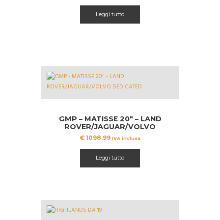
prezzo
prezzo
originale
attuale
Leggi tutto
era:
è:
€ 1049.99.
€ 1000.00.
GMP – MATISSE 20″ – LAND
ROVER/JAGUAR/VOLVO
DEDICATED
€
1098.99
IVA inclusa
Leggi tutto