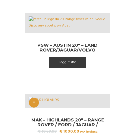
PSW – AUSTIN 20″ – LAND
ROVER/JAGUAR/VOLVO
DEDICATED
Leggi tutto
IN
OFFERT
MAK – HIGHLANDS 20″ – RANGE
A!
ROVER / FORD / JAGUAR /
VOLVO
Il
Il
€
1049.99
€
1000.00
IVA inclusa