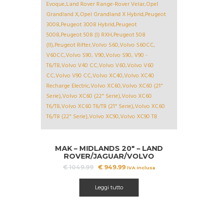
MAK – MIDLANDS 20″ – LAND
ROVER/JAGUAR/VOLVO
DEDICATED
Il
Il
€
1049.99
€
949.99
IVA inclusa
prezzo
prezzo
originale
attuale
Leggi tutto
era:
è:
€ 1049.99.
€ 949.99.