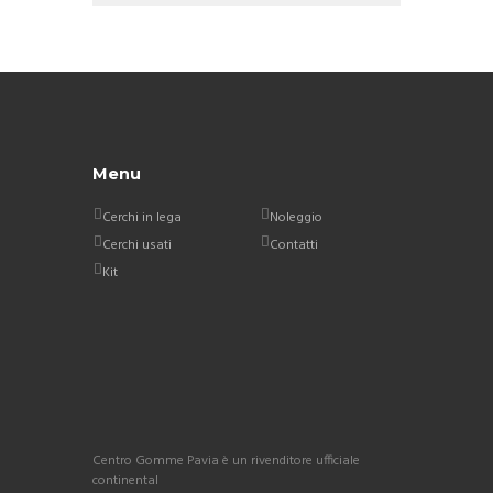
Menu
Cerchi in lega
Noleggio
Cerchi usati
Contatti
Kit
Centro Gomme Pavia è un rivenditore ufficiale
continental