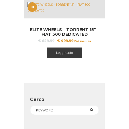
IN
OFFERT
A!
ELITE WHEELS – TORRENT 15″ –
FIAT 500 DEDICATED
Il
Il
€
649.99
€
499.99
IVA inclusa
prezzo
prezzo
originale
attuale
Leggi tutto
era:
è:
€ 649.99.
€ 499.99.
Cerca