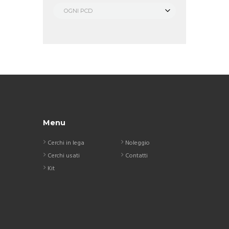
OGNI PCD
Menu
Cerchi in lega
Noleggio
Cerchi usati
Contatti
Kit