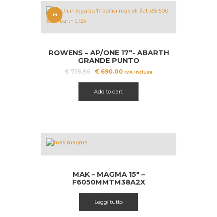
IN
OFFERT
A!
ROWENS – AP/ONE 17″- ABARTH
GRANDE PUNTO
Il
Il
€
719.96
€
690.00
IVA inclusa
prezzo
prezzo
originale
attuale
Add to cart
era:
è:
€ 719.96.
€ 690.00.
MAK – MAGMA 15″ –
F6050MMTM38A2X
Leggi tutto