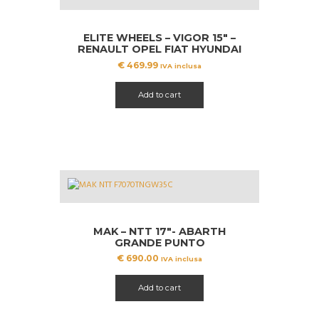
ELITE WHEELS – VIGOR 15″ –
RENAULT OPEL FIAT HYUNDAI
NISSAN TOYOTA DACIA
€
469.99
IVA inclusa
Add to cart
MAK – NTT 17″- ABARTH
GRANDE PUNTO
€
690.00
IVA inclusa
Add to cart